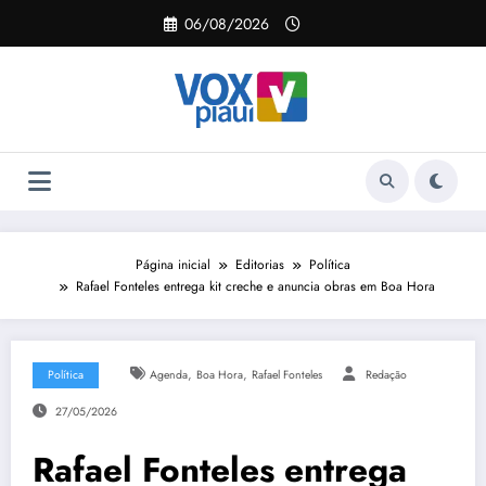
Pular
06/08/2026
para
o
conteúdo
Página inicial
Editorias
Política
Rafael Fonteles entrega kit creche e anuncia obras em Boa Hora
,
,
Política
Agenda
Boa Hora
Rafael Fonteles
Redação
27/05/2026
Rafael Fonteles entrega