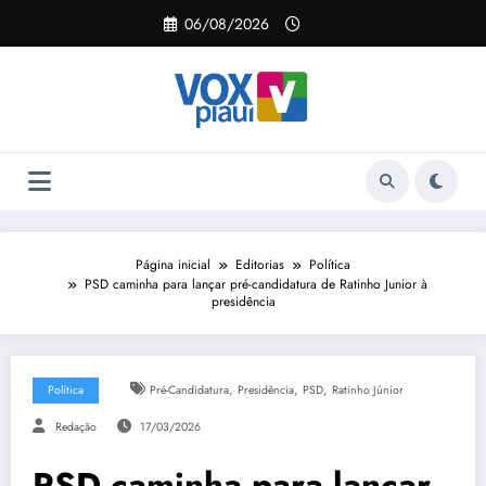
Pular
06/08/2026
para
o
conteúdo
Página inicial
Editorias
Política
PSD caminha para lançar pré-candidatura de Ratinho Junior à
presidência
,
,
,
Política
Pré-Candidatura
Presidência
PSD
Ratinho Júnior
Redação
17/03/2026
PSD caminha para lançar