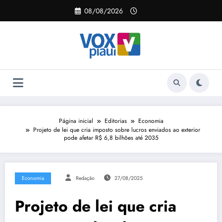
Pular
08/08/2026
para
o
conteúdo
Página inicial
Editorias
Economia
Projeto de lei que cria imposto sobre lucros enviados ao exterior
pode afetar R$ 6,8 bilhões até 2035
Economia
Redação
27/08/2025
Projeto de lei que cria