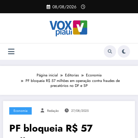
Pular
08/08/2026
para
o
conteúdo
Página inicial
Editorias
Economia
PF bloqueia R$ 57 milhões em operação contra fraudes de
precatórios no DF e SP
Economia
Redação
27/08/2025
PF bloqueia R$ 57