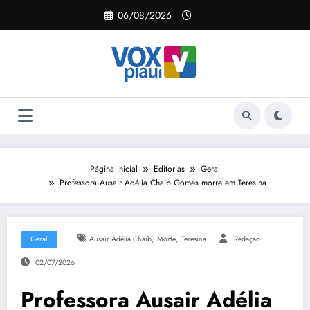
Pular
06/08/2026
para
o
conteúdo
Página inicial
Editorias
Geral
Professora Ausair Adélia Chaib Gomes morre em Teresina
,
,
Geral
Ausair Adélia Chaib
Morte
Teresina
Redação
02/07/2026
Professora Ausair Adélia