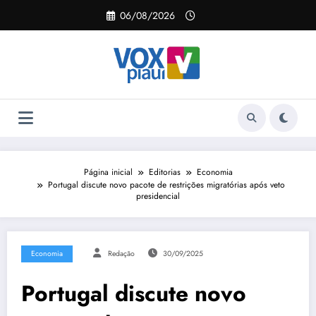
Pular
06/08/2026
para
o
conteúdo
Página inicial
Editorias
Economia
Portugal discute novo pacote de restrições migratórias após veto
presidencial
Economia
Redação
30/09/2025
Portugal discute novo