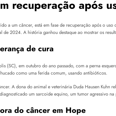
em recuperação após u
vido a um câncer, está em fase de recuperação após o uso
al de 2024. A história ganhou destaque ao mostrar os resul
erança de cura
olis (SC), em outubro do ano passado, com a perna esquer
machucado como uma ferida comum, usando antibióticos.
ncer. A dona do animal e veterinária Duda Hausen Kuhn rela
 diagnosticado um sarcoide equino, um tumor agressivo na 
hora do câncer em Hope