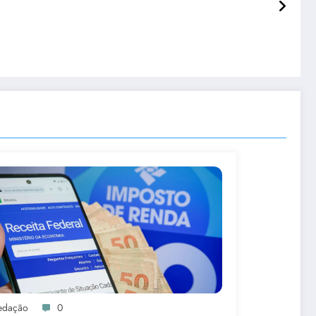
edação
0