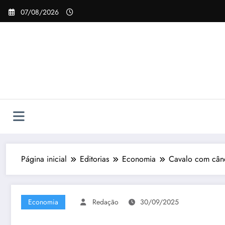
Pular
07/08/2026
para
o
conteúdo
Página inicial
Editorias
Economia
Cavalo com cân
Economia
Redação
30/09/2025