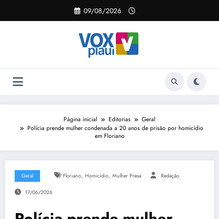
Pular
09/08/2026
para
o
conteúdo
Página inicial
Editorias
Geral
Polícia prende mulher condenada a 20 anos de prisão por homicídio
em Floriano
,
,
Geral
Floriano
Homicídio
Mulher Presa
Redação
17/06/2026
Polícia prende mulher