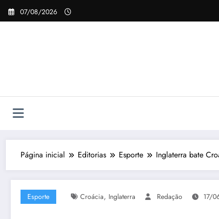
Pular
07/08/2026
para
o
conteúdo
Página inicial
Editorias
Esporte
Inglaterra bate Cr
,
Esporte
Croácia
Inglaterra
Redação
17/0