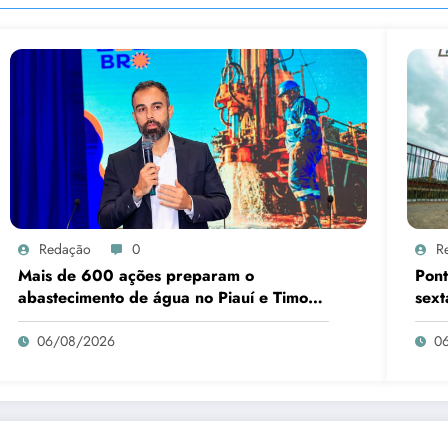
Redação
0
R
Mais de 600 ações preparam o
Pont
abastecimento de água no Piauí e Timon
sext
para o B-R-O-BRÓ
06/08/2026
0