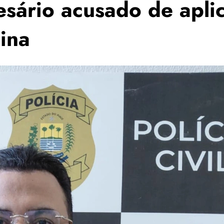
esário acusado de apli
ina