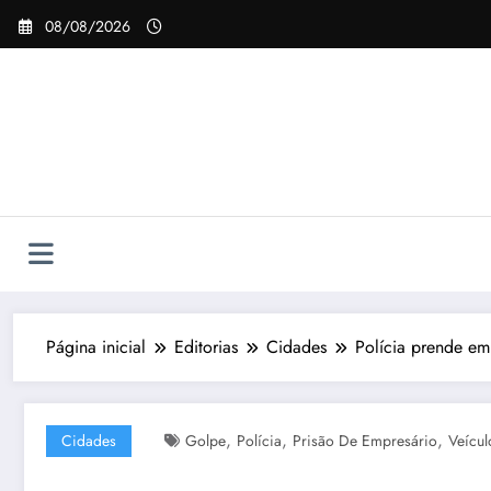
Pular
08/08/2026
para
o
conteúdo
Página inicial
Editorias
Cidades
Polícia prende em
,
,
,
Cidades
Golpe
Polícia
Prisão De Empresário
Veícul