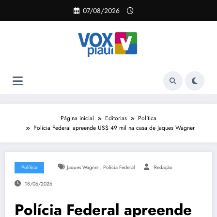
Pular
07/08/2026
para
o
conteúdo
Página inicial
Editorias
Política
Polícia Federal apreende US$ 49 mil na casa de Jaques Wagner
,
Política
Jaques Wagner
Polícia Federal
Redação
18/06/2026
Polícia Federal apreende