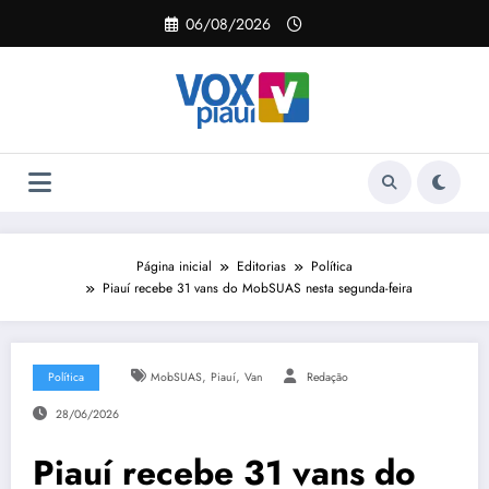
Pular
06/08/2026
para
o
conteúdo
Página inicial
Editorias
Política
Piauí recebe 31 vans do MobSUAS nesta segunda-feira
,
,
Política
MobSUAS
Piauí
Van
Redação
28/06/2026
Piauí recebe 31 vans do