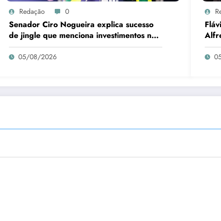
Redação
0
R
Senador Ciro Nogueira explica sucesso
Fláv
de jingle que menciona investimentos no
Alfr
Piauí
05/08/2026
0