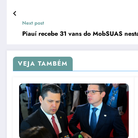
Next post
Piauí recebe 31 vans do MobSUAS nesta
VEJA TAMBÉM