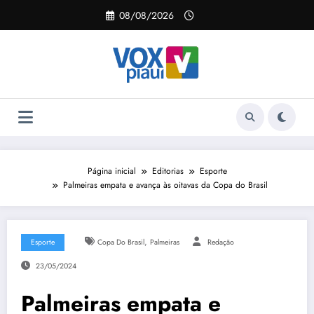
Pular
08/08/2026
para
o
conteúdo
Página inicial
Editorias
Esporte
Palmeiras empata e avança às oitavas da Copa do Brasil
,
Esporte
Copa Do Brasil
Palmeiras
Redação
23/05/2024
Palmeiras empata e