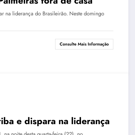
Palmeiras fora de casa
r na liderança do Brasileirão. Neste domingo
Consulte Mais Informação
iba e dispara na liderança
, na noite desta quarta-feira (22), no…