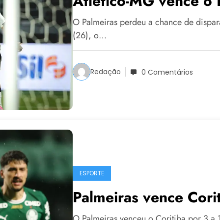
Atlético-MG vence o 
O Palmeiras perdeu a chance de dispara
(26), o…
Redação
0 Comentários
ESPORTE
Palmeiras vence Corit
O Palmeiras venceu o Coritiba por 3 a 1