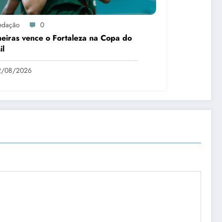
edação
0
eiras vence o Fortaleza na Copa do
il
2/08/2026