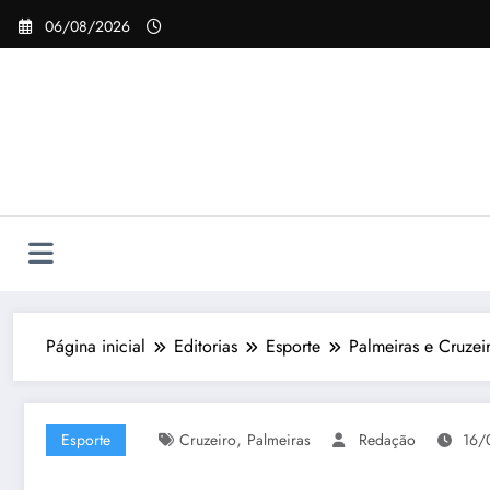
Pular
06/08/2026
para
o
conteúdo
Página inicial
Editorias
Esporte
Palmeiras e Cruze
,
Esporte
Cruzeiro
Palmeiras
Redação
16/