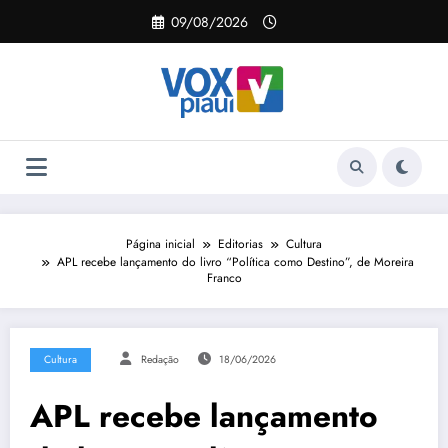
Pular
09/08/2026
para
o
conteúdo
Página inicial
Editorias
Cultura
APL recebe lançamento do livro “Política como Destino”, de Moreira
Franco
Cultura
Redação
18/06/2026
APL recebe lançamento