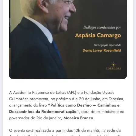
A Academia Piauiense de Letras (APL) e a Fundação Ulysses
Guimarães promovem, no próximo dia 20 de junho, em Teresina,
o lançamento do livro
“Política como Destino – Caminhos e
Descaminhos da Redemocratização”
, obra do ex-ministro e ex-
governador do Rio de Janeiro,
Moreira Franco
.
O evento será realizado a partir das 10h da manhã, na sede da