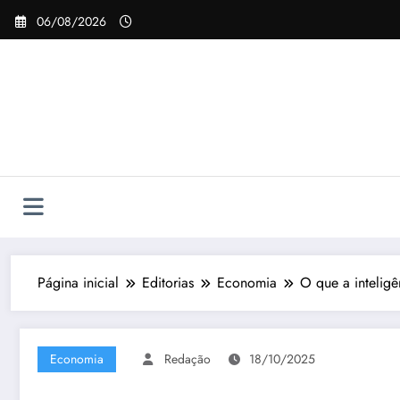
Pular
06/08/2026
para
o
conteúdo
Página inicial
Editorias
Economia
O que a inteligên
Economia
Redação
18/10/2025