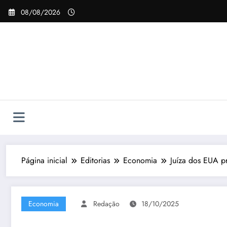
Pular
08/08/2026
para
o
conteúdo
Página inicial
Editorias
Economia
Juíza dos EUA 
Economia
Redação
18/10/2025