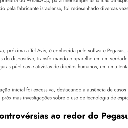
prietária do WhatsApp, para interromper as táticas de e
 pela fabricante israelense, foi redesenhado diversas vezes
próxima a Tel Aviv, é conhecida pelo software Pegasus, c
 do dispositivo, transformando o aparelho em um verdadeiro
iguras públicas e ativistas de direitos humanos, em uma te
ão inicial foi excessiva, destacando a ausência de casos suf
 próximas investigações sobre o uso de tecnologia de esp
ntrovérsias ao redor do Pegas