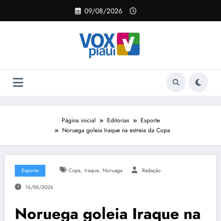
Pular
09/08/2026
para
o
conteúdo
Página inicial
Editorias
Esporte
Noruega goleia Iraque na estreia da Copa
,
,
Esporte
Copa
Iraque
Noruega
Redação
16/06/2026
Noruega goleia Iraque na