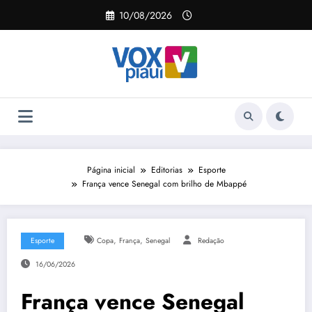
Pular
10/08/2026
para
o
conteúdo
Página inicial
Editorias
Esporte
França vence Senegal com brilho de Mbappé
,
,
Esporte
Copa
França
Senegal
Redação
16/06/2026
França vence Senegal