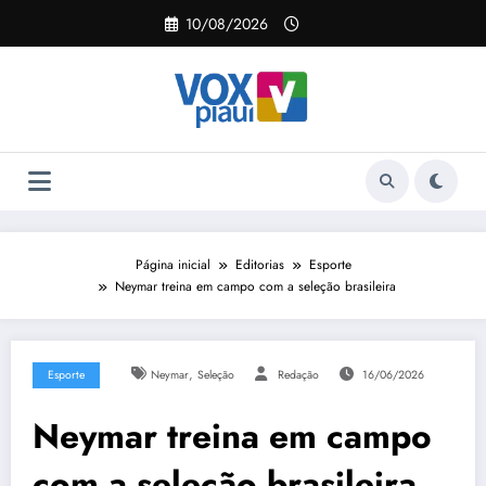
Pular
10/08/2026
para
o
conteúdo
Página inicial
Editorias
Esporte
Neymar treina em campo com a seleção brasileira
,
Esporte
Neymar
Seleção
Redação
16/06/2026
Neymar treina em campo
com a seleção brasileira