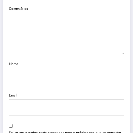
Comentários
Nome
Email
Salvar meus dados neste navegador para a próxima vez que eu comentar.