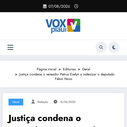
Pular
07/08/2026
para
o
conteúdo
Página inicial
Editorias
Geral
Justiça condena o vereador Petrus Evelyn a indenizar o deputado
Fábio Novo
Geral
Redação
16/06/2026
Justiça condena o