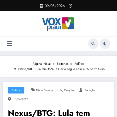
Pular
09/08/2026
para
o
conteúdo
Página inicial
Editorias
Política
Nexus/BTG: Lula tem 49%; e Flávio segue com 43% no 2º turno
,
,
Política
Flávio Bolsonaro
Lula
Pesquisa
Redação
15/06/2026
Nexus/BTG: Lula tem