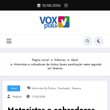
Pular
10/08/2026
para
o
conteúdo
Página inicial
Editorias
Geral
Motoristas e cobradores de ônibus fazem paralisação nesta segunda
em Teresina
,
,
Geral
Motoristas De Ônibus
Paralisação
Teresina
Redação
17/05/2026
Motoristas e cobradores