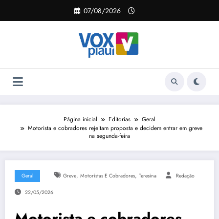
Pular
07/08/2026
para
o
conteúdo
Página inicial
Editorias
Geral
Motorista e cobradores rejeitam proposta e decidem entrar em greve
na segunda-feira
,
,
Geral
Greve
Motoristas E Cobradores
Teresina
Redação
22/05/2026
Motorista e cobradores