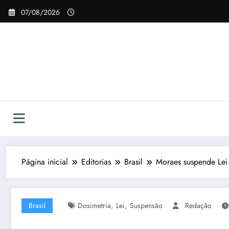
Pular
07/08/2026
para
o
conteúdo
Página inicial
Editorias
Brasil
Moraes suspende Lei 
,
,
Brasil
Dosimetria
Lei
Suspensão
Redação