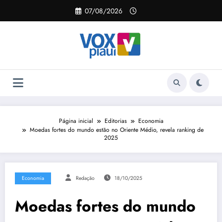
Pular
07/08/2026
para
o
conteúdo
Página inicial
Editorias
Economia
Moedas fortes do mundo estão no Oriente Médio, revela ranking de
2025
Economia
Redação
18/10/2025
Moedas fortes do mundo