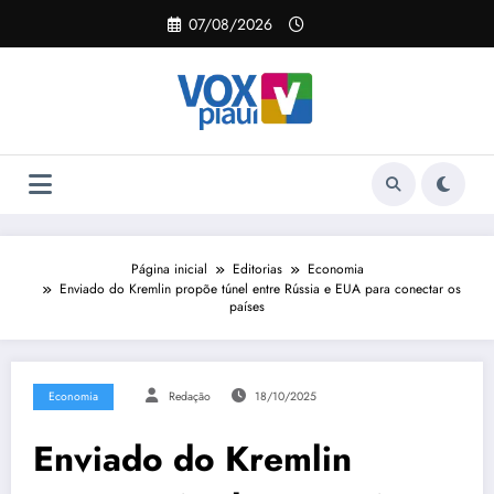
Pular
07/08/2026
para
o
conteúdo
Página inicial
Editorias
Economia
Enviado do Kremlin propõe túnel entre Rússia e EUA para conectar os
países
Economia
Redação
18/10/2025
Enviado do Kremlin