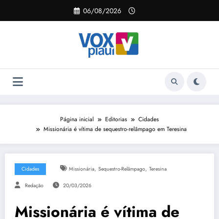
Pular
06/08/2026
para
o
conteúdo
Página inicial
Editorias
Cidades
Missionária é vítima de sequestro-relâmpago em Teresina
,
,
Cidades
Missionária
Sequestro-Relâmpago
Teresina
Redação
20/03/2026
Missionária é vítima de