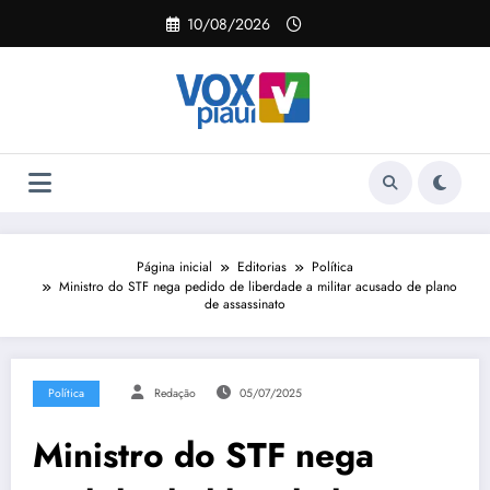
Pular
10/08/2026
para
o
conteúdo
Página inicial
Editorias
Política
Ministro do STF nega pedido de liberdade a militar acusado de plano
de assassinato
Política
Redação
05/07/2025
Ministro do STF nega