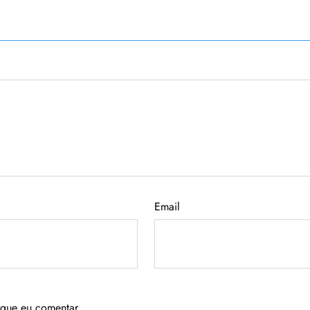
Email
 que eu comentar.