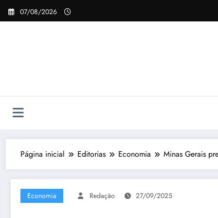
Pular
07/08/2026
para
o
conteúdo
Página inicial
Editorias
Economia
Minas Gerais pr
Economia
Redação
27/09/2025