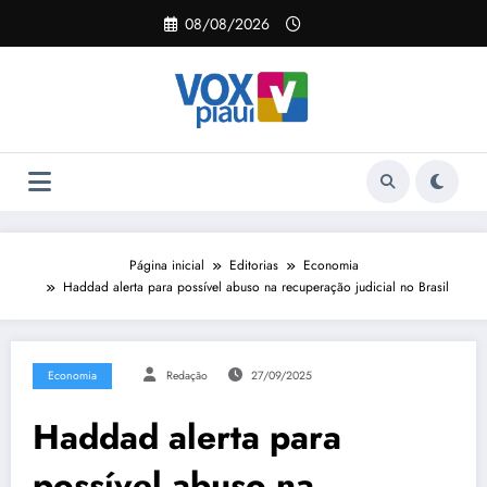
Pular
08/08/2026
para
o
conteúdo
Página inicial
Editorias
Economia
Haddad alerta para possível abuso na recuperação judicial no Brasil
Economia
Redação
27/09/2025
Haddad alerta para
possível abuso na