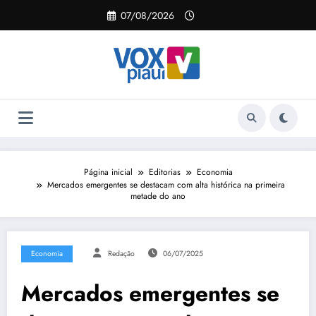
Pular
07/08/2026
para
o
conteúdo
Página inicial
Editorias
Economia
Mercados emergentes se destacam com alta histórica na primeira
metade do ano
Economia
Redação
06/07/2025
Mercados emergentes se