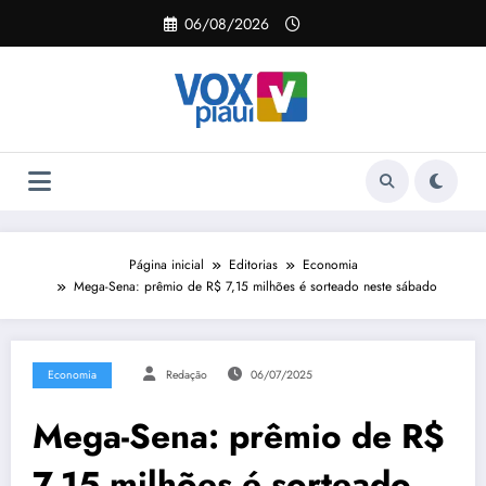
Pular
06/08/2026
para
o
conteúdo
Página inicial
Editorias
Economia
Mega-Sena: prêmio de R$ 7,15 milhões é sorteado neste sábado
Economia
Redação
06/07/2025
Mega-Sena: prêmio de R$
7,15 milhões é sorteado