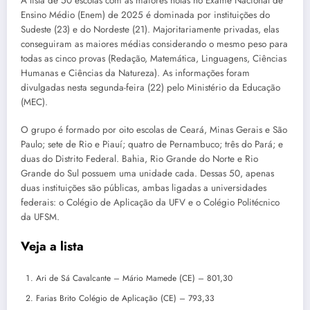
A lista de 50 escolas com as maiores notas no Exame Nacional de
Ensino Médio (Enem) de 2025 é dominada por instituições do
Sudeste (23) e do Nordeste (21). Majoritariamente privadas, elas
conseguiram as maiores médias considerando o mesmo peso para
todas as cinco provas (Redação, Matemática, Linguagens, Ciências
Humanas e Ciências da Natureza). As informações foram
divulgadas nesta segunda-feira (22) pelo Ministério da Educação
(MEC).
O grupo é formado por oito escolas de Ceará, Minas Gerais e São
Paulo; sete de Rio e Piauí; quatro de Pernambuco; três do Pará; e
duas do Distrito Federal. Bahia, Rio Grande do Norte e Rio
Grande do Sul possuem uma unidade cada. Dessas 50, apenas
duas instituições são públicas, ambas ligadas a universidades
federais: o Colégio de Aplicação da UFV e o Colégio Politécnico
da UFSM.
Veja a lista
Ari de Sá Cavalcante – Mário Mamede (CE) – 801,30
Farias Brito Colégio de Aplicação (CE) – 793,33