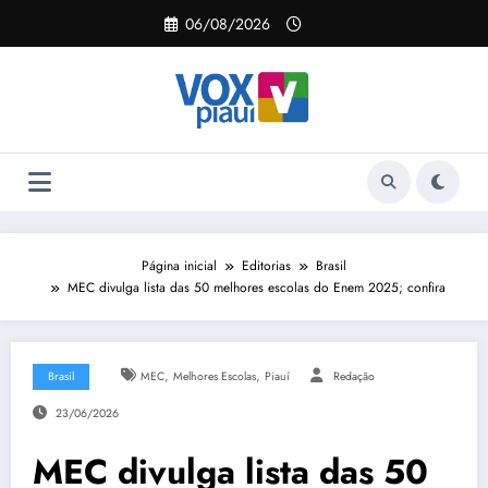
Pular
06/08/2026
para
o
conteúdo
Página inicial
Editorias
Brasil
MEC divulga lista das 50 melhores escolas do Enem 2025; confira
,
,
Brasil
MEC
Melhores Escolas
Piauí
Redação
23/06/2026
MEC divulga lista das 50