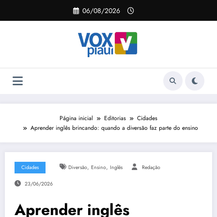
Pular
06/08/2026
para
o
conteúdo
Página inicial
Editorias
Cidades
Aprender inglês brincando: quando a diversão faz parte do ensino
,
,
Cidades
Diversão
Ensino
Inglês
Redação
23/06/2026
Aprender inglês