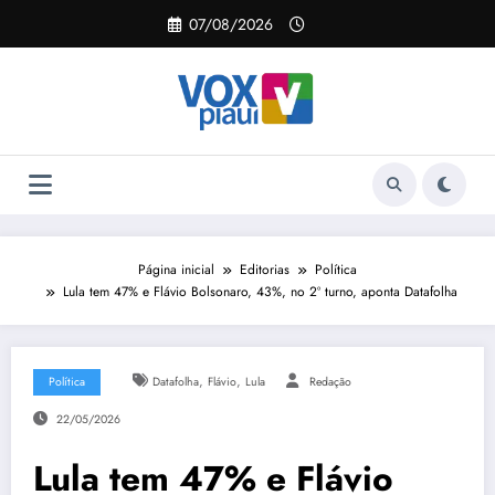
Pular
07/08/2026
para
o
conteúdo
Página inicial
Editorias
Política
Lula tem 47% e Flávio Bolsonaro, 43%, no 2º turno, aponta Datafolha
,
,
Política
Datafolha
Flávio
Lula
Redação
22/05/2026
Lula tem 47% e Flávio