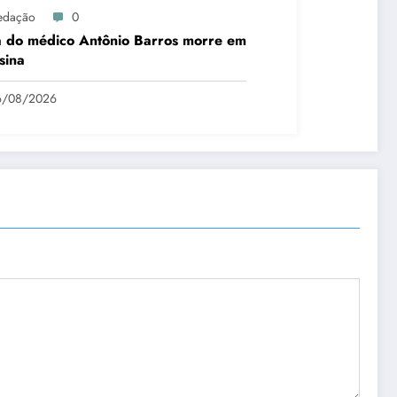
edação
0
a do médico Antônio Barros morre em
sina
6/08/2026