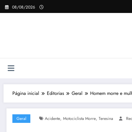
Pular
08/08/2026
para
o
conteúdo
Página inicial
Editorias
Geral
Homem morre e mulhe
,
,
Geral
Acidente
Motociclista Morre
Teresina
Re