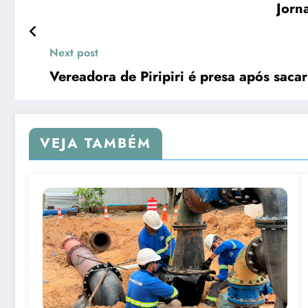
Jorn
Next post
Vereadora de Piripiri é presa após saca
VEJA TAMBÉM