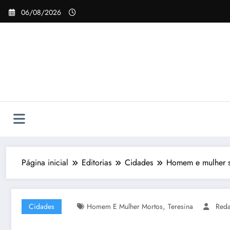
Pular
06/08/2026
para
o
conteúdo
Página inicial
Editorias
Cidades
Homem e mulher s
,
Cidades
Homem E Mulher Mortos
Teresina
Red