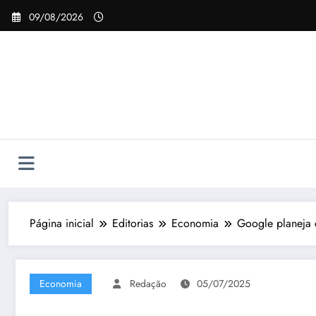
Pular
09/08/2026
para
o
conteúdo
Página inicial
Editorias
Economia
Google planeja 
Economia
Redação
05/07/2025