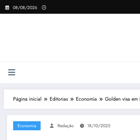
Pular
08/08/2026
para
o
conteúdo
Página inicial
Editorias
Economia
Golden visa em 
Economia
Redação
18/10/2025