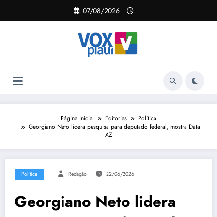
Pular
07/08/2026
para
o
conteúdo
Página inicial
Editorias
Política
Georgiano Neto lidera pesquisa para deputado federal, mostra Data
AZ
Política
Redação
22/06/2026
Georgiano Neto lidera