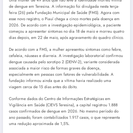
Uma mulher de 49 anos que não teve a identidade morreu vítima
de dengue em Teresina. A informação foi divulgada nesta terça-
feira (26) pela Fundação Municipal de Saúde (FMS). Agora com
esse novo registro, o Piauí chega a cinco mortes pela doença em
2026. De acordo com a investigação epidemiológica, a paciente
começou a apresentar sintomas no dia 18 de maio e morreu quatro
dias depois, em 22 de maio, após agravamento do quadro clínico.
De acordo com a FMS, a mulher apresentou sintomas como febre,
cefaleia, náuseas e diarreia. A investigação laboratorial confirmou
dengue causada pelo sorotipo 2 (DENV-2), variante considerada
associada a maior risco de formas graves da doença,
especialmente em pessoas com fatores de vulnerabilidade. A
fundação informou ainda que a vítima havia realizado uma
viagem cerca de 15 dias antes do óbito.
Conforme dados do Centro de Informações Estratégicas em
Vigilância em Saúde (CIEVS Teresina), a capital registrou 1.888
casos confirmados de dengue em 2026. No mesmo período do
ano passado, foram contabilizados 1.917 casos, o que representa
uma redução aproximada de 1,5%.