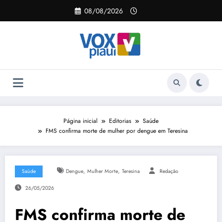
Pular
08/08/2026
para
o
conteúdo
Página inicial
Editorias
Saúde
FMS confirma morte de mulher por dengue em Teresina
,
,
Saúde
Dengue
Mulher Morte
Teresina
Redação
26/05/2026
FMS confirma morte de