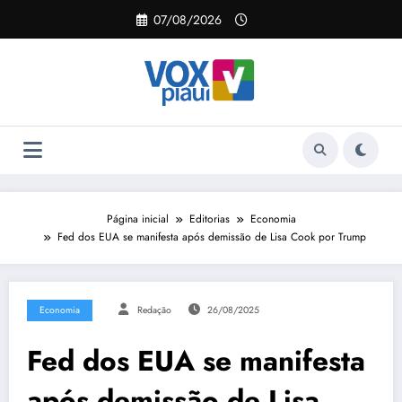
Pular
07/08/2026
para
o
conteúdo
Página inicial
Editorias
Economia
Fed dos EUA se manifesta após demissão de Lisa Cook por Trump
Economia
Redação
26/08/2025
Fed dos EUA se manifesta
após demissão de Lisa