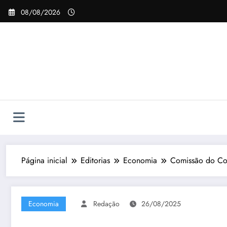
Pular
08/08/2026
para
o
conteúdo
Página inicial
Editorias
Economia
Comissão do Con
Economia
Redação
26/08/2025