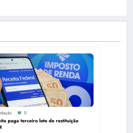
edação
0
ita paga terceiro lote de restituição
R