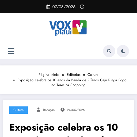
Pular
07/08/2026
para
o
conteúdo
Página inicial
Editorias
Cultura
Exposição celebra os 10 anos da Banda de Pífanos Caju Pinga Fogo
no Teresina Shopping
Cultura
Redação
24/06/2026
Exposição celebra os 10