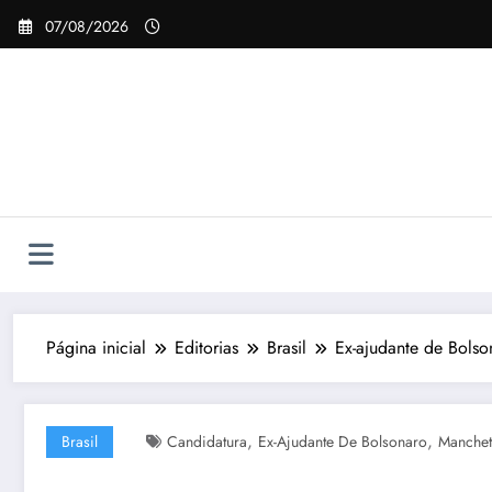
Pular
07/08/2026
para
o
conteúdo
Página inicial
Editorias
Brasil
Ex-ajudante de Bolso
,
,
Brasil
Candidatura
Ex-Ajudante De Bolsonaro
Manchet