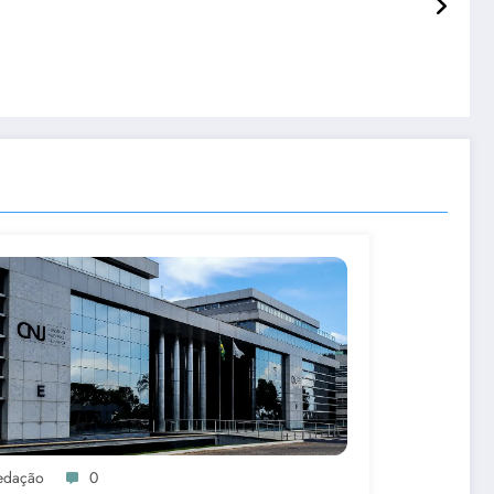
edação
0