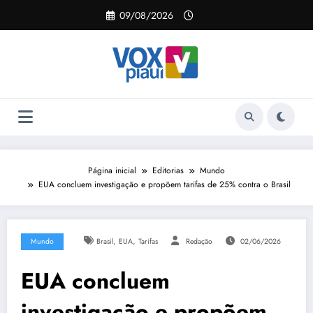
Pular
09/08/2026
para
o
conteúdo
Página inicial
Editorias
Mundo
EUA concluem investigação e propõem tarifas de 25% contra o Brasil
,
,
Mundo
Brasil
EUA
Tarifas
Redação
02/06/2026
EUA concluem
investigação e propõem