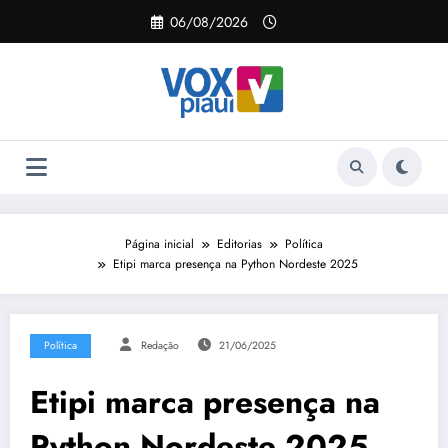
Pular
06/08/2026
para
o
conteúdo
Página inicial
Editorias
Política
Etipi marca presença na Python Nordeste 2025
Política
Redação
21/06/2025
Etipi marca presença na
Python Nordeste 2025